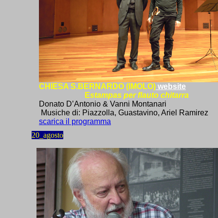
CHIESA S.BERNARDO (IMOLO)
website
E
stampas per flauto chitarra
Donato D’Antonio & Vanni Montanari
Musiche di: Piazzolla, Guastavino, Ariel Ramirez
scarica il programma
20
_agosto