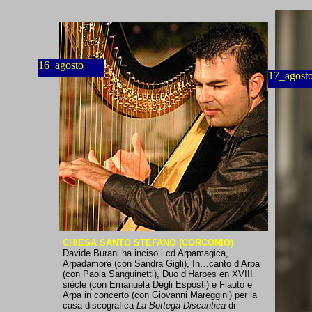
16_agosto
17_agost
CHIESA SANTO STEFANO (CORCONIO)
Davide Burani ha inciso i cd Arpamagica,
Arpadamore (con Sandra Gigli), In…canto d’Arpa
(con Paola Sanguinetti), Duo d’Harpes en XVIII
siècle (con Emanuela Degli Esposti) e Flauto e
Arpa in concerto (con Giovanni Mareggini) per la
casa discografica
La Bottega Discantica
di