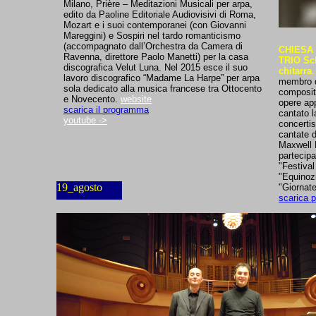
Milano, Prière – Meditazioni Musicali per arpa,
edito da Paoline Editoriale Audiovisivi di Roma,
Mozart e i suoi contemporanei (con Giovanni
Mareggini) e Sospiri nel tardo romanticismo
(accompagnato dall’Orchestra da Camera di
CHIESA
Ravenna, direttore Paolo Manetti) per la casa
TRIO Sch
discografica Velut Luna. Nel 2015 esce il suo
chitarra
lavoro discografico “Madame La Harpe” per arpa
membro d
sola dedicato alla musica francese tra Ottocento
composit
e Novecento.
website
opere app
scarica il programma
cantato l
youtube ->
concertis
cantate 
Maxwell 
partecipa
"Festival
"Equinozi
19_agosto
"Giornat
scarica 